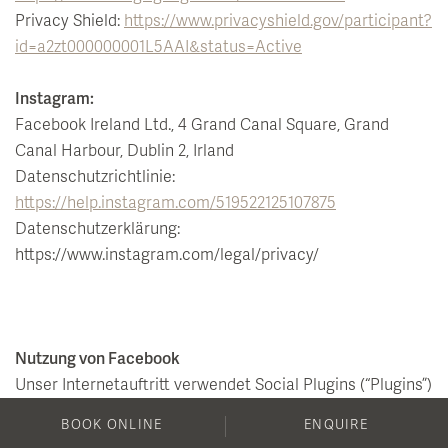
Privacy Shield:
https://www.privacyshield.gov/participant?
id=a2zt000000001L5AAI&status=Active
Instagram:
Facebook Ireland Ltd., 4 Grand Canal Square, Grand
Canal Harbour, Dublin 2, Irland
Datenschutzrichtlinie:
https://help.instagram.com/519522125107875
Datenschutzerklärung:
https://www.instagram.com/legal/privacy/
Nutzung von Facebook
Unser Internetauftritt verwendet Social Plugins (“Plugins”)
des sozialen Netzwerkes facebook.com, welches von der
BOOK ONLINE
ENQUIRE
Facebook Inc., 1601 S. California Ave, Palo Alto, CA 94304,