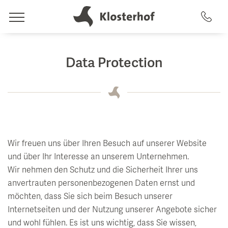
Rooms
Data Protection
Offers & Amenities
Wellness
Rooms
Artemacur Spa & Health
Included Amenities
Culinary
Wir freuen uns über Ihren Besuch auf unserer Website
Packages
Spa Treatments
Eat & Drink
und über Ihr Interesse an unserem Unternehmen.
uvida health analysis
Wir nehmen den Schutz und die Sicherheit Ihrer uns
Activities
anvertrauten personenbezogenen Daten ernst und
Swimming Pools
Restaurant & Terrace
möchten, dass Sie sich beim Besuch unserer
Summer & Winter
Internetseiten und der Nutzung unserer Angebote sicher
Saunas
GenussArt dinner
und wohl fühlen. Es ist uns wichtig, dass Sie wissen,