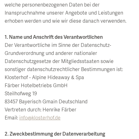
Events
Soledom
Bar
Summer Magic
welche personenbezogenen Daten bei der
Art & Culture
Inanspruchnahme unserer Angebote und Leistungen
Babymoon Break
Wine archives & tasting
Winter Magic
erhoben werden und wie wir diese danach verwenden.
Medical Wellness
Private Events
Hiking
Events at the Klosterhof
1. Name und Anschrift des Verantwortlichen
Fasting
Breakfast
Rental Car Service
Full Moon Concerts
Der Verantwortliche im Sinne der Datenschutz-
Activity Programme & Fitness
Grundverordnung und anderer nationaler
Outdoor Summer Lounge
Biking
Salzburg Festival
Datenschutzgesetze der Mitgliedsstaaten sowie
Day Spa
Nearby Sites & Attractions
Art in the Hotel
sonstiger datenschutzrechtlicher Bestimmungen ist:
Klosterhof - Alpine Hideaway & Spa
Library and Readings
Färber Hotelbetriebs GmbH
Steilhofweg 19
83457 Bayerisch Gmain Deutschland
Vertreten durch: Henrike Färber
Email:
info@klosterhof.de
2. Zweckbestimmung der Datenverarbeitung