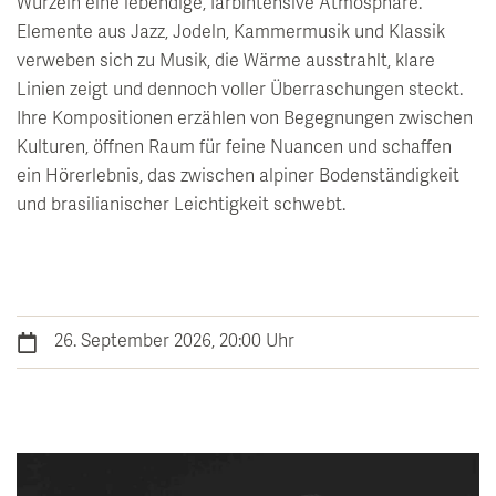
entdecken
Wissenswertes
Wurzeln eine lebendige, farbintensive Atmosphäre.
Saunalandschaft
Restaurant & Kulinarik
Elemente aus Jazz, Jodeln, Kammermusik und Klassik
Natur & Erlebnis
Seminar & Team Offsites
Alpen Soledom
verweben sich zu Musik, die Wärme ausstrahlt, klare
GenussArt Abendmenü
Linien zeigt und dennoch voller Überraschungen steckt.
inspirieren
Tagesbesucher
Artemacur Gesundheitszentrum
Klosterhof-Frühstück
Sommerfrische
Ihre Kompositionen erzählen von Begegnungen zwischen
Kunst & Kultur
Kulturen, öffnen Raum für feine Nuancen und schaffen
Leberfasten nach Dr. Worm
BarBarossa
Winterzauber
ein Hörerlebnis, das zwischen alpiner Bodenständigkeit
uvida Stoffwechselanalyse
Wein & Winzer Dinner
Klosterhof Erlebniswoche
und brasilianischer Leichtigkeit schwebt.
Veranstaltungskalender
Aktivprogramm & Fitness
Feiern im Klosterhof
Ausflugsziele
Vollmondkonzerte
Babymoon - Auszeit für werdende Eltern
Tisch reservieren
Wandern
Salzburger Festspiele
Day Spa
Radfahren & E-Bike
26. September 2026, 20:00 Uhr
Klosterhof Schubertiade
Golf
Inspiration Kunst
Bibliothek „LiterArt“