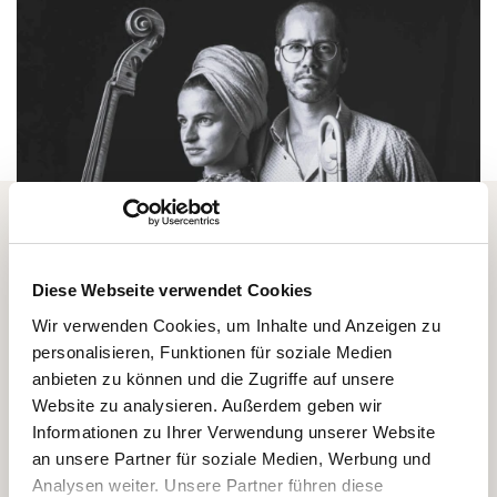
Diese Webseite verwendet Cookies
Wir verwenden Cookies, um Inhalte und Anzeigen zu
personalisieren, Funktionen für soziale Medien
Vollmondkonzerte im Klosterhof:
anbieten zu können und die Zugriffe auf unsere
Immer wenn der Vollmond mit seiner Pracht hoch über
Website zu analysieren. Außerdem geben wir
den Bergen steht, öffnen wir unsere Türen für Live-
Informationen zu Ihrer Verwendung unserer Website
Konzerte. Musikalische Überraschungen im
an unsere Partner für soziale Medien, Werbung und
Analysen weiter. Unsere Partner führen diese
Wellnesshotel mit Live Musik - auch das erwartet unsere