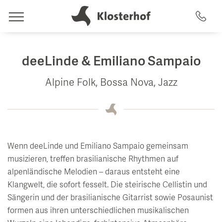
leben
deeLinde & Emiliano Sampaio
Hotel & Gastgeber
Alpine Folk, Bossa Nova, Jazz
träumen
Gastgeber
Zimmer & Angebote
Geschichte
spüren
Top 5 Gründe
Zimmer & Suiten
Wenn deeLinde und Emiliano Sampaio gemeinsam
Artemacur Spa & Gesundheit
musizieren, treffen brasilianische Rhythmen auf
Nachhaltigkeit
Inklusivleistungen
alpenländische Melodien – daraus entsteht eine
genießen
Impressionen & Videos
Pauschalen
Klangwelt, die sofort fesselt. Die steirische Cellistin und
Spa-Anwendungen
Essen & Trinken
Sängerin und der brasilianische Gitarrist sowie Posaunist
Lage & Anreise
Last Minute Verfügbarkeiten
Pool-Landschaft
formen aus ihren unterschiedlichen musikalischen