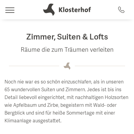
leben
Zimmer, Suiten & Lofts
Hotel & Gastgeber
Räume die zum Träumen verleiten
träumen
Gastgeber
Zimmer & Angebote
Geschichte
spüren
Noch nie war es so schön einzuschlafen, als in unseren
Top 5 Gründe
Zimmer & Suiten
65 wundervollen Suiten und Zimmern. Jedes ist bis ins
Artemacur Spa & Gesundheit
Detail liebevoll eingerichtet, mit nachhaltigen Holzsorten
Nachhaltigkeit
Inklusivleistungen
wie Apfelbaum und Zirbe, begeistern mit Wald- oder
genießen
Impressionen & Videos
Pauschalen
Spa-Anwendungen
Bergblick und sind für heiße Sommertage mit einer
Essen & Trinken
Klimaanlage ausgestattet.
Lage & Anreise
Last Minute Verfügbarkeiten
Pool-Landschaft