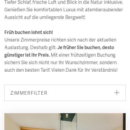
entdecken
Wissenswertes
Tiefer Schlaf, frische Luft und Blick in die Natur inklusive.
Saunalandschaft
Restaurant & Kulinarik
Natur & Erlebnis
Genießen Sie komfortablen Luxus mit atemberaubender
Seminar & Team Offsites
Alpen Soledom
GenussArt Abendmenü
Aussicht auf die umliegende Bergwelt!
inspirieren
Tagesbesucher
Artemacur Gesundheitszentrum
Klosterhof-Frühstück
Sommerfrische
Früh buchen lohnt sich!
Kunst & Kultur
Leberfasten nach Dr. Worm
BarBarossa
Unsere Zimmerpreise richten sich nach der aktuellen
Winterzauber
Auslastung. Deshalb gilt:
Je früher Sie buchen, desto
uvida Stoffwechselanalyse
Wein & Winzer Dinner
Klosterhof Erlebniswoche
Veranstaltungskalender
günstiger ist Ihr Preis.
Mit einer frühzeitigen Buchung
Aktivprogramm & Fitness
sichern Sie sich nicht nur Ihr Wunschzimmer, sondern
Feiern im Klosterhof
Ausflugsziele
Vollmondkonzerte
auch den besten Tarif. Vielen Dank für Ihr Verständnis!
Babymoon - Auszeit für werdende Eltern
Tisch reservieren
Wandern
Salzburger Festspiele
Day Spa
Radfahren & E-Bike
Klosterhof Schubertiade
ZIMMERFILTER
Golf
Inspiration Kunst
Alle
Bibliothek „LiterArt“
Zimmer
Lofts