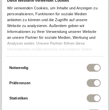
Diese Webseite verwendet Cookies
Wir verwenden Cookies, um Inhalte und Anzeigen zu
Zirben Suite
personalisieren, Funktionen für soziale Medien
Ein Einzelstück voller Wärme und Behaglichkeit im
anbieten zu können und die Zugriffe auf unsere
Traditionshaus
Website zu analysieren. Außerdem geben wir
Informationen zu Ihrer Verwendung unserer Website
2 Erwachsene + 2 P. am
80m²
an unsere Partner für soziale Medien, Werbung und
Schlafsofa (auf Anfrage)
Analysen weiter. Unsere Partner führen diese
Informationen möglicherweise mit weiteren Daten
zusammen, die Sie ihnen bereitgestellt haben oder die
BUCHEN
ANFRAGEN
sie im Rahmen Ihrer Nutzung der Dienste gesammelt
Einwilligungsauswahl
haben.
Notwendig
Präferenzen
Statistiken