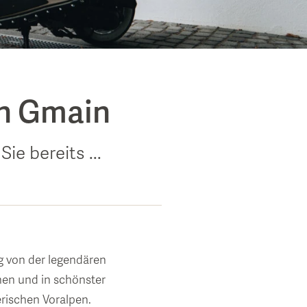
ch Gmain
ie bereits ...
 von der legendären
hen und in schönster
erischen Voralpen.