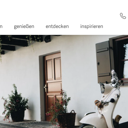
en
genießen
entdecken
inspirieren
er
ote
 Gesundheit
trum