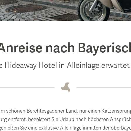
dende Eltern
Anreise nach Bayeris
e Hideaway Hotel in Alleinlage erwartet S
NEWSLETTER
NEWSLETTER
NEWSLETTER
NEWSLETTER
NEWSLETTER
FEEDBACK & AWARDS
FEEDBACK & AWARDS
FEEDBACK & AWARDS
FEEDBACK & AWARDS
FEEDBACK & AWARDS
NEWSLETTER
FEEDBACK & AWARDS
 im schönen Berchtesgadener Land, nur einen Katzensprung
burg entfernt, begeistert Sie Urlaub nach höchsten Ansprüc
nießen Sie eine exklusive Alleinlage inmitten der oberbay