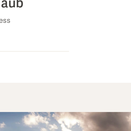
rlaub
ness