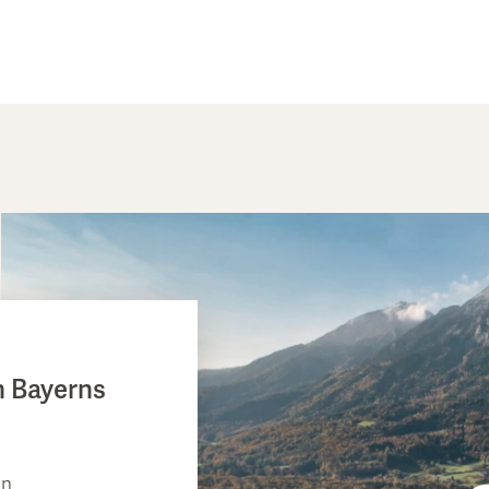
n Bayerns
in