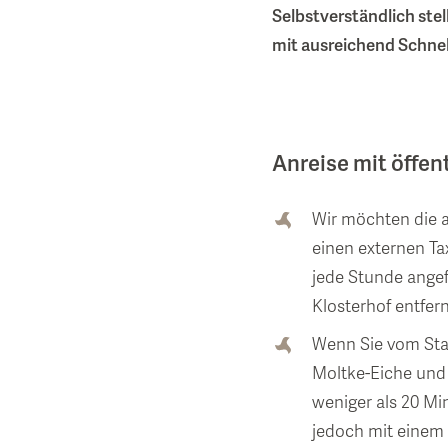
Selbstverständlich stell
mit ausreichend Schnel
Anreise mit öffen
Wir möchten die a
einen externen Ta
jede Stunde angef
Klosterhof entfern
Wenn Sie vom Stad
Moltke-Eiche und 
weniger als 20 Mi
jedoch mit einem R