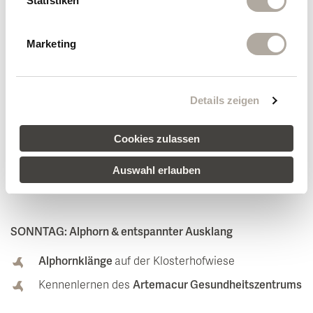
Statistiken
Kräuterwanderung
mit Andreas Färber
Abends
Kräuter-Aperitif
an der Feuerschale und
Marketing
frisch gegrillter
Fisch in einer Kräuter-Salzkruste
Details zeigen
SAMSTAG: Waldbaden & Jubiläumsabend
Untertags
Waldbaden am Kraftplatz Herzstein
Cookies zulassen
Am Abend festlicher
Jubiläumsabend mit der
Auswahl erlauben
Bambi-Gala
zum 10-jährigen Klosterhof-Jubiläum.
SONNTAG: Alphorn & entspannter Ausklang
Alphornklänge
auf der Klosterhofwiese
Kennenlernen des
Artemacur Gesundheitszentrums