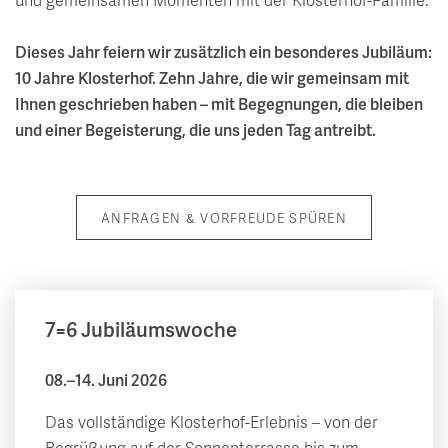
entdecken
und gemeinsamen Momenten mit der Klosterhof-Familie.
Wissenswertes
Saunalandschaft
Restaurant & Kulinarik
Natur & Erlebnis
Seminar & Team Offsites
Alpen Soledom
Dieses Jahr feiern wir zusätzlich ein besonderes Jubiläum:
GenussArt Abendmenü
10 Jahre Klosterhof. Zehn Jahre, die wir gemeinsam mit
inspirieren
Tagesbesucher
Artemacur Gesundheitszentrum
Klosterhof-Frühstück
Sommerfrische
Ihnen geschrieben haben – mit Begegnungen, die bleiben
Kunst & Kultur
und einer Begeisterung, die uns jeden Tag antreibt.
Leberfasten nach Dr. Worm
BarBarossa
Winterzauber
uvida Stoffwechselanalyse
Wein & Winzer Dinner
Klosterhof Erlebniswoche
Veranstaltungskalender
Aktivprogramm & Fitness
Feiern im Klosterhof
ANFRAGEN & VORFREUDE SPÜREN
Ausflugsziele
Vollmondkonzerte
Babymoon - Auszeit für werdende Eltern
Tisch reservieren
Wandern
Salzburger Festspiele
Day Spa
Radfahren & E-Bike
Klosterhof Schubertiade
7=6 Jubiläumswoche
Golf
Inspiration Kunst
08.–14. Juni 2026
Bibliothek „LiterArt“
Das vollständige Klosterhof-Erlebnis – von der