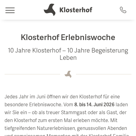
leben
Klosterhof Erlebniswoche
Hotel & Gastgeber
10 Jahre Klosterhof – 10 Jahre Begeisterung
träumen
Leben
Gastgeber
Zimmer & Angebote
Geschichte
spüren
Top 5 Gründe
Zimmer & Suiten
Artemacur Spa & Gesundheit
Jedes Jahr im Juni öffnen wir den Klosterhof für eine
Nachhaltigkeit
Inklusivleistungen
besondere Erlebniswoche. Vom
8. bis 14. Juni 2026
laden
genießen
Impressionen & Videos
wir Sie ein – ob als treuer Stammgast oder als Gast, der
Pauschalen
Spa-Anwendungen
Essen & Trinken
den Klosterhof zum ersten Mal erleben möchte. Mit
Lage & Anreise
Last Minute Verfügbarkeiten
Pool-Landschaft
tiefgreifenden Naturerlebnissen, genussvollen Abenden