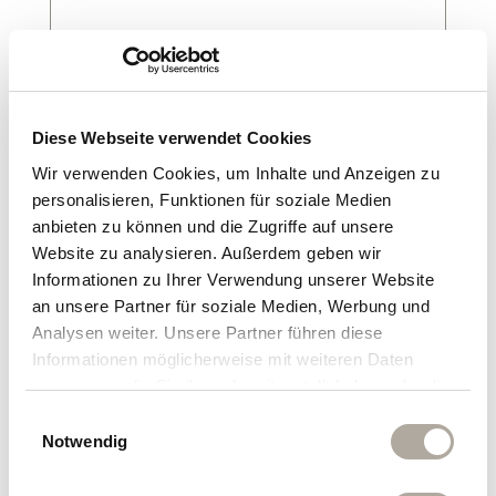
E-Mail
*
Diese Webseite verwendet Cookies
Telefon
Wir verwenden Cookies, um Inhalte und Anzeigen zu
personalisieren, Funktionen für soziale Medien
anbieten zu können und die Zugriffe auf unsere
(Bitte Vorwahl angeben)
Website zu analysieren. Außerdem geben wir
Informationen zu Ihrer Verwendung unserer Website
Straße
an unsere Partner für soziale Medien, Werbung und
Analysen weiter. Unsere Partner führen diese
Informationen möglicherweise mit weiteren Daten
Hausnummer
zusammen, die Sie ihnen bereitgestellt haben oder die
sie im Rahmen Ihrer Nutzung der Dienste gesammelt
Einwilligungsauswahl
haben.
Notwendig
PLZ