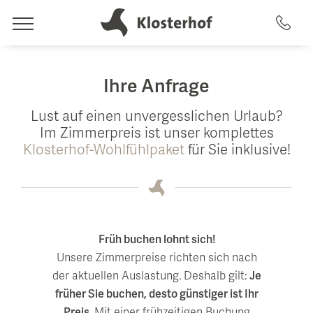
leben
Ihre Anfrage
Hotel & Gastgeber
Lust auf einen unvergesslichen Urlaub?
träumen
Im Zimmerpreis ist unser komplettes
Gastgeber
Klosterhof-Wohlfühlpaket
für Sie inklusive!
Zimmer & Angebote
Geschichte
spüren
Top 5 Gründe
Zimmer & Suiten
Artemacur Spa & Gesundheit
Nachhaltigkeit
Inklusivleistungen
Früh buchen lohnt sich!
genießen
Impressionen & Videos
Unsere Zimmerpreise richten sich nach
Pauschalen
Spa-Anwendungen
Essen & Trinken
der aktuellen Auslastung. Deshalb gilt:
Je
Lage & Anreise
Last Minute Verfügbarkeiten
Pool-Landschaft
früher Sie buchen, desto günstiger ist Ihr
Preis.
Mit einer frühzeitigen Buchung