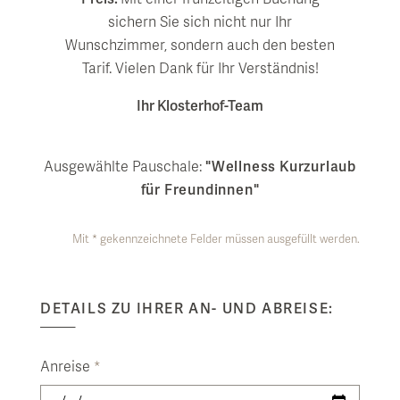
entdecken
Wissenswertes
Saunalandschaft
Restaurant & Kulinarik
sichern Sie sich nicht nur Ihr
Natur & Erlebnis
Seminar & Team Offsites
Wunschzimmer, sondern auch den besten
Alpen Soledom
GenussArt Abendmenü
Tarif. Vielen Dank für Ihr Verständnis!
inspirieren
Tagesbesucher
Artemacur Gesundheitszentrum
Klosterhof-Frühstück
Sommerfrische
Kunst & Kultur
Ihr Klosterhof-Team
Leberfasten nach Dr. Worm
BarBarossa
Winterzauber
uvida Stoffwechselanalyse
Wein & Winzer Dinner
Klosterhof Erlebniswoche
Veranstaltungskalender
Ausgewählte Pauschale:
"Wellness Kurzurlaub
für Freundinnen"
Aktivprogramm & Fitness
Feiern im Klosterhof
Ausflugsziele
Vollmondkonzerte
Babymoon - Auszeit für werdende Eltern
Tisch reservieren
Wandern
Salzburger Festspiele
Mit * gekennzeichnete Felder müssen ausgefüllt werden.
Day Spa
Radfahren & E-Bike
Klosterhof Schubertiade
DETAILS ZU IHRER AN- UND ABREISE:
Golf
Inspiration Kunst
Bibliothek „LiterArt“
Anreise
*