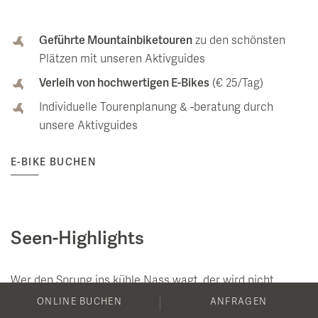
Geführte Mountainbiketouren
zu den schönsten
Plätzen mit unseren Aktivguides
Verleih von hochwertigen E-Bikes
(€ 25/Tag)
Individuelle Tourenplanung & -beratung durch
unsere Aktivguides
E-BIKE BUCHEN
Seen-Highlights
Wer den Sprung ins kühle Nass wagt, der wird nicht
enttäuscht. Eine Vielzahl an Seen sorgen für die perfekte
ONLINE BUCHEN
ANFRAGEN
Abkühlung.