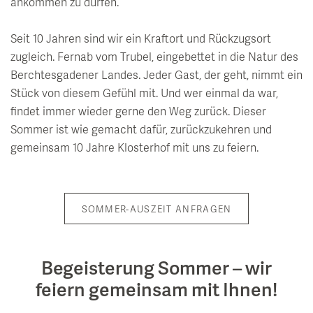
entdecken
Wissenswertes
ankommen zu dürfen.
Saunalandschaft
Restaurant & Kulinarik
Natur & Erlebnis
Seminar & Team Offsites
Alpen Soledom
GenussArt Abendmenü
Seit 10 Jahren sind wir ein Kraftort und Rückzugsort
zugleich. Fernab vom Trubel, eingebettet in die Natur des
inspirieren
Tagesbesucher
Artemacur Gesundheitszentrum
Klosterhof-Frühstück
Sommerfrische
Berchtesgadener Landes. Jeder Gast, der geht, nimmt ein
Kunst & Kultur
Leberfasten nach Dr. Worm
Stück von diesem Gefühl mit. Und wer einmal da war,
BarBarossa
Winterzauber
findet immer wieder gerne den Weg zurück. Dieser
uvida Stoffwechselanalyse
Wein & Winzer Dinner
Klosterhof Erlebniswoche
Sommer ist wie gemacht dafür, zurückzukehren und
Veranstaltungskalender
gemeinsam 10 Jahre Klosterhof mit uns zu feiern.
Aktivprogramm & Fitness
Feiern im Klosterhof
Ausflugsziele
Vollmondkonzerte
Babymoon - Auszeit für werdende Eltern
Tisch reservieren
Wandern
Salzburger Festspiele
Day Spa
SOMMER-AUSZEIT ANFRAGEN
Radfahren & E-Bike
Klosterhof Schubertiade
Golf
Inspiration Kunst
Begeisterung Sommer – wir
Bibliothek „LiterArt“
feiern gemeinsam mit Ihnen!