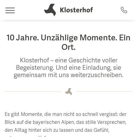
leben
10 Jahre. Unzählige Momente. Ein
Hotel & Gastgeber
Ort.
träumen
Klosterhof – eine Geschichte voller
Gastgeber
Zimmer & Angebote
Begeisterung. Und eine Einladung, sie
gemeinsam mit uns weiterzuschreiben.
Geschichte
spüren
Top 5 Gründe
Zimmer & Suiten
Artemacur Spa & Gesundheit
Nachhaltigkeit
Inklusivleistungen
genießen
Impressionen & Videos
Pauschalen
Es gibt Momente, die man nicht so schnell vergisst: der
Spa-Anwendungen
Essen & Trinken
Blick auf die bayerischen Alpen, das stille Versprechen,
Lage & Anreise
Last Minute Verfügbarkeiten
Pool-Landschaft
den Alltag hinter sich zu lassen und das Gefühl,