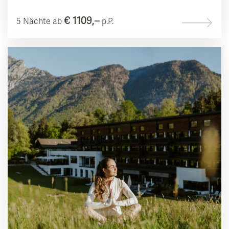
€ 1109,–
5 Nächte ab
p.P.