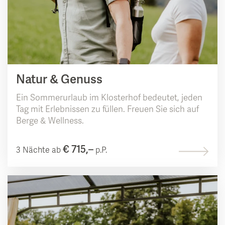
Natur & Genuss
Ein Sommerurlaub im Klosterhof bedeutet, jeden
Tag mit Erlebnissen zu füllen. Freuen Sie sich auf
Berge & Wellness.
€ 715,–
3 Nächte ab
p.P.