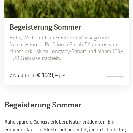
Begeisterung Sommer
Ruhe, Weite und eine Outdoor-Massage unter
freiem Himmel. Profitieren Sie ab 7 Nächten von
einem exklusiven Longstay-Rabatt und einem 100,-
EUR Genussgutschein.
€ 1619,–
7 Nächte ab
p.P.
Begeisterung Sommer
Ruhe spüren. Genuss erleben. Natur entdecken.
Ein
Sommerurlaub im Klosterhof bedeutet, jeden Urlaubstag