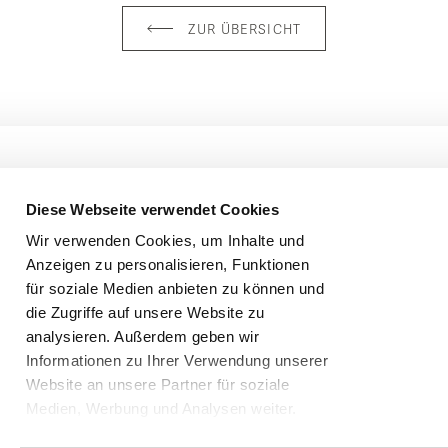
ZUR ÜBERSICHT
nd folgende Leistung in Ihrem Preis inkludiert:
ck
wl Buffet & süße Ecke am Nachmittag
Art Abendmenü von Küchenchef Sascha Förster
vice
Infos
 m² Artemacur Spa
Diese Webseite verwendet Cookies
eigenen Fitnessraum
Wir verwenden Cookies, um Inhalte und
se
Karriere
Anzeigen zu personalisieren, Funktionen
wechslungsreichen Klosterhof-Aktivprogramm
back & Awards
Kontakt
für soziale Medien anbieten zu können und
n im gesamten Hotel
chüren
Impressum
die Zugriffe auf unsere Website zu
analysieren. Außerdem geben wir
cheinshop
Datenschutz
platz für Direktbucher
Informationen zu Ihrer Verwendung unserer
Website an unsere Partner für soziale
Medien, Werbung und Analysen weiter.
Unsere Partner führen diese Informationen