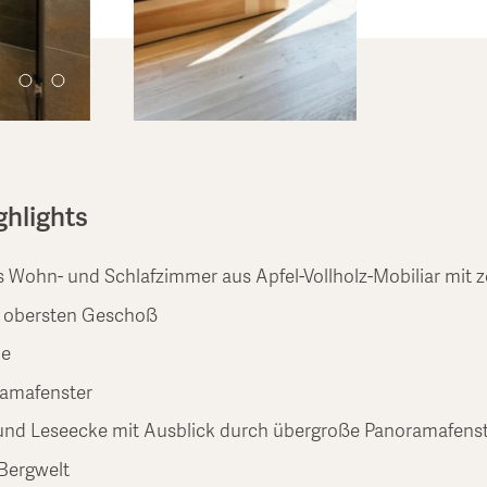
ghlights
s Wohn- und Schlafzimmer aus Apfel-Vollholz-Mobiliar mit z
im obersten Geschoß
he
ramafenster
 und Leseecke mit Ausblick durch übergroße Panoramafens
 Bergwelt